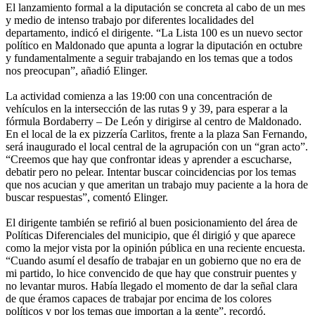
El lanzamiento formal a la diputación se concreta al cabo de un mes
y medio de intenso trabajo por diferentes localidades del
departamento, indicó el dirigente. “La Lista 100 es un nuevo sector
político en Maldonado que apunta a lograr la diputación en octubre
y fundamentalmente a seguir trabajando en los temas que a todos
nos preocupan”, añadió Elinger.
La actividad comienza a las 19:00 con una concentración de
vehículos en la intersección de las rutas 9 y 39, para esperar a la
fórmula Bordaberry – De León y dirigirse al centro de Maldonado.
En el local de la ex pizzería Carlitos, frente a la plaza San Fernando,
será inaugurado el local central de la agrupación con un “gran acto”.
“Creemos que hay que confrontar ideas y aprender a escucharse,
debatir pero no pelear. Intentar buscar coincidencias por los temas
que nos acucian y que ameritan un trabajo muy paciente a la hora de
buscar respuestas”, comentó Elinger.
El dirigente también se refirió al buen posicionamiento del área de
Políticas Diferenciales del municipio, que él dirigió y que aparece
como la mejor vista por la opinión pública en una reciente encuesta.
“Cuando asumí el desafío de trabajar en un gobierno que no era de
mi partido, lo hice convencido de que hay que construir puentes y
no levantar muros. Había llegado el momento de dar la señal clara
de que éramos capaces de trabajar por encima de los colores
políticos y por los temas que importan a la gente”, recordó.