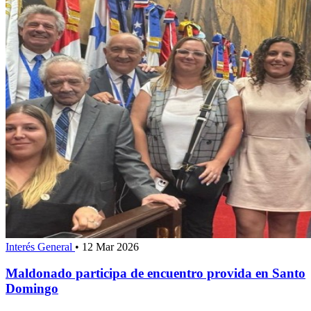
Interés General
•
12 Mar 2026
Maldonado participa de encuentro provida en Santo
Domingo