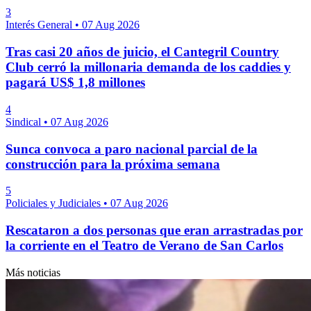
3
Interés General
•
07 Aug 2026
Tras casi 20 años de juicio, el Cantegril Country
Club cerró la millonaria demanda de los caddies y
pagará US$ 1,8 millones
4
Sindical
•
07 Aug 2026
Sunca convoca a paro nacional parcial de la
construcción para la próxima semana
5
Policiales y Judiciales
•
07 Aug 2026
Rescataron a dos personas que eran arrastradas por
la corriente en el Teatro de Verano de San Carlos
Más noticias