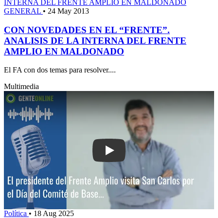
GENERAL
•
24 May 2013
CON NOVEDADES EN EL “FRENTE”.
ANALISIS DE LA INTERNA DEL FRENTE
AMPLIO EN MALDONADO
El FA con dos temas para resolver....
Multimedia
Play: El presidente del Frente Amplio v
Política
•
18 Aug 2025