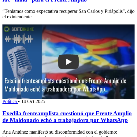
“Teníamos como expectativa recuperar San Carlos y Piriápolis”, dijo
el exintendente.
Play: Exedila frenteamplista cuestion
Política
•
14 Oct 2025
Exedila frenteamplista cuestionó que Frente Amplio
de Maldonado echó a trabajadora por WhatsApp
Ana Antúnez manifestó su disconformidad con el gobierno;