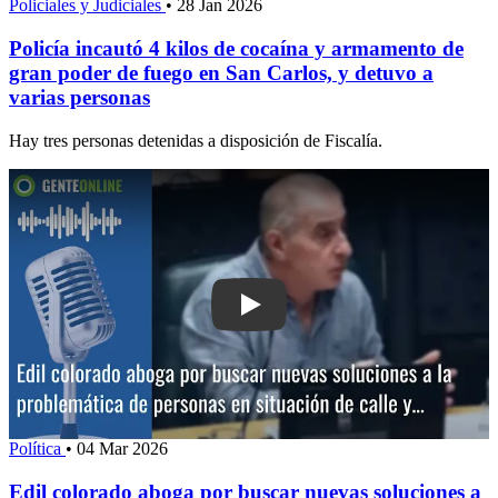
Policiales y Judiciales
•
28 Jan 2026
Policía incautó 4 kilos de cocaína y armamento de
gran poder de fuego en San Carlos, y detuvo a
varias personas
Hay tres personas detenidas a disposición de Fiscalía.
Play: Edil colorado aboga por buscar n
Política
•
04 Mar 2026
Edil colorado aboga por buscar nuevas soluciones a