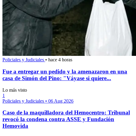
Policiales y Judiciales
•
hace 4 horas
Fue a entregar un pedido y la amenazaron en una
casa de Simón del Pino: "Váyase si quiere...
Lo más visto
1
Policiales y Judiciales
•
06 Aug 2026
Caso de la maquilladora del Hemocentro: Tribunal
revocó la condena contra ASSE y Fundación
Hemovida