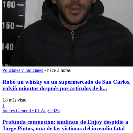
Policiales y Judiciales
•
hace 3 horas
Robó un whisky en un supermercado de San Carlos,
volvió minutos después por artículos de h...
Lo más visto
1
Interés General
•
01 Aug 2026
Profunda conmoción: sindicato de Enjoy despidió a
Jorge Pintos, una de las víctimas del incendio fatal