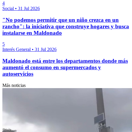
4
Social
•
31 Jul 2026
"No podemos permitir que un niño crezca en un
rancho": la iniciativa que construye hogares y busca
instalarse en Maldonado
5
Interés General
•
31 Jul 2026
Maldonado está entre los departamentos donde más
aumentó el consumo en supermercados y
autoservicios
Más noticias