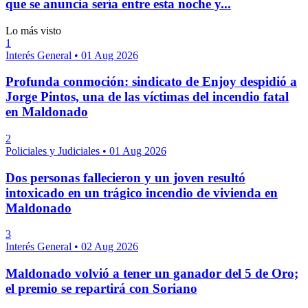
que se anuncia sería entre esta noche y...
Lo más visto
1
Interés General
•
01 Aug 2026
Profunda conmoción: sindicato de Enjoy despidió a
Jorge Pintos, una de las víctimas del incendio fatal
en Maldonado
2
Policiales y Judiciales
•
01 Aug 2026
Dos personas fallecieron y un joven resultó
intoxicado en un trágico incendio de vivienda en
Maldonado
3
Interés General
•
02 Aug 2026
Maldonado volvió a tener un ganador del 5 de Oro;
el premio se repartirá con Soriano