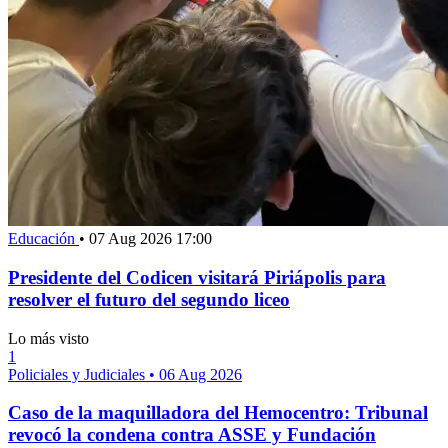
Educación
•
07 Aug 2026 17:00
Presidente del Codicen visitará Piriápolis para
resolver el futuro del segundo liceo
Lo más visto
1
Policiales y Judiciales
•
06 Aug 2026
Caso de la maquilladora del Hemocentro: Tribunal
revocó la condena contra ASSE y Fundación