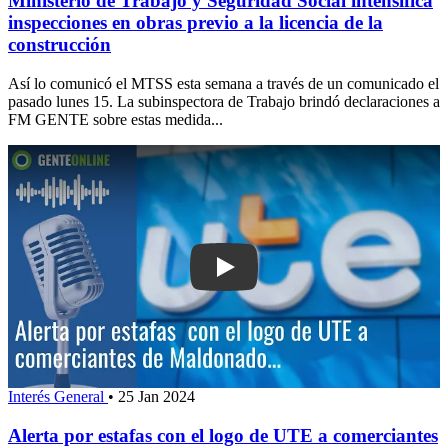
Ministerio de Trabajo y Seguridad Social intensifica
inspecciones en obras previo a la licencia de la
construcción
Así lo comunicó el MTSS esta semana a través de un comunicado el
pasado lunes 15. La subinspectora de Trabajo brindó declaraciones a
FM GENTE sobre estas medida...
Play: Alerta por esta
Interés General
•
25 Jan 2024
Alerta por estafas con el logo de UTE a comerciantes