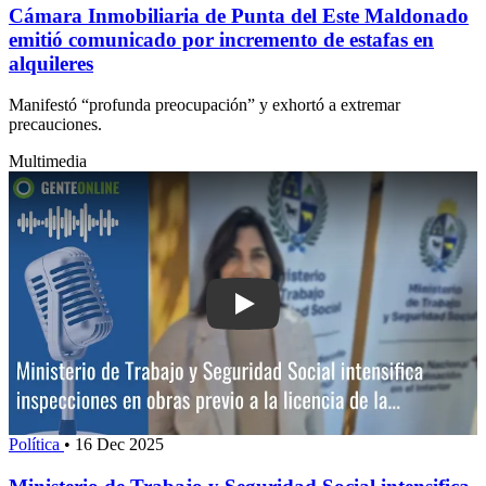
Cámara Inmobiliaria de Punta del Este Maldonado
emitió comunicado por incremento de estafas en
alquileres
Manifestó “profunda preocupación” y exhortó a extremar
precauciones.
Multimedia
Play: Ministerio de Trabajo y Segurida
Política
•
16 Dec 2025