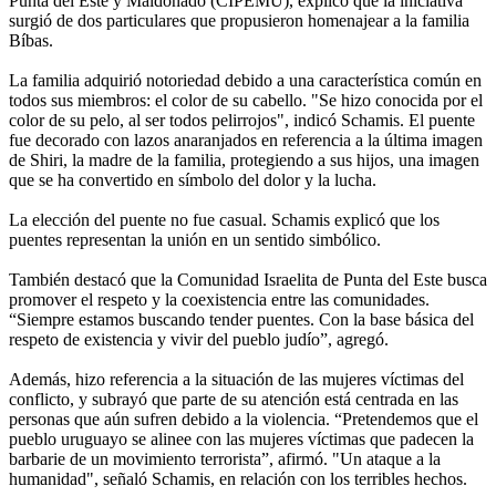
Punta del Este y Maldonado (CIPEMU), explicó que la iniciativa
surgió de dos particulares que propusieron homenajear a la familia
Bíbas.
La familia adquirió notoriedad debido a una característica común en
todos sus miembros: el color de su cabello. "Se hizo conocida por el
color de su pelo, al ser todos pelirrojos", indicó Schamis. El puente
fue decorado con lazos anaranjados en referencia a la última imagen
de Shiri, la madre de la familia, protegiendo a sus hijos, una imagen
que se ha convertido en símbolo del dolor y la lucha.
La elección del puente no fue casual. Schamis explicó que los
puentes representan la unión en un sentido simbólico.
También destacó que la Comunidad Israelita de Punta del Este busca
promover el respeto y la coexistencia entre las comunidades.
“Siempre estamos buscando tender puentes. Con la base básica del
respeto de existencia y vivir del pueblo judío”, agregó.
Además, hizo referencia a la situación de las mujeres víctimas del
conflicto, y subrayó que parte de su atención está centrada en las
personas que aún sufren debido a la violencia. “Pretendemos que el
pueblo uruguayo se alinee con las mujeres víctimas que padecen la
barbarie de un movimiento terrorista”, afirmó. "Un ataque a la
humanidad", señaló Schamis, en relación con los terribles hechos.