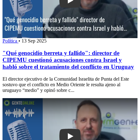
Play: "Qué genocidio berreta y fallido
Política
•
13 Sep 2025
"Qué genocidio berreta y fallido": director de
CIPEMU cuestionó acusaciones contra Israel y
habló sobre el tratamiento del conflicto en Uruguay
El director ejecutivo de la Comunidad Israelita de Punta del Este
sostuvo que el conflicto en Medio Oriente le resulta ajeno al
uruguayo “medio” y opinó sobre c...
Play: Comunidad judía sobre el conflic