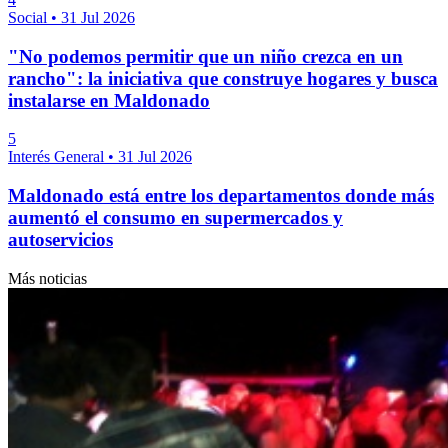
Social
•
31 Jul 2026
"No podemos permitir que un niño crezca en un
rancho": la iniciativa que construye hogares y busca
instalarse en Maldonado
5
Interés General
•
31 Jul 2026
Maldonado está entre los departamentos donde más
aumentó el consumo en supermercados y
autoservicios
Más noticias