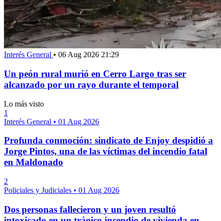
Interés General
•
06 Aug 2026 21:29
Un peón rural murió en Cerro Largo tras ser
alcanzado por un rayo durante el temporal
Lo más visto
1
Interés General
•
01 Aug 2026
Profunda conmoción: sindicato de Enjoy despidió a
Jorge Pintos, una de las víctimas del incendio fatal
en Maldonado
2
Policiales y Judiciales
•
01 Aug 2026
Dos personas fallecieron y un joven resultó
intoxicado en un trágico incendio de vivienda en