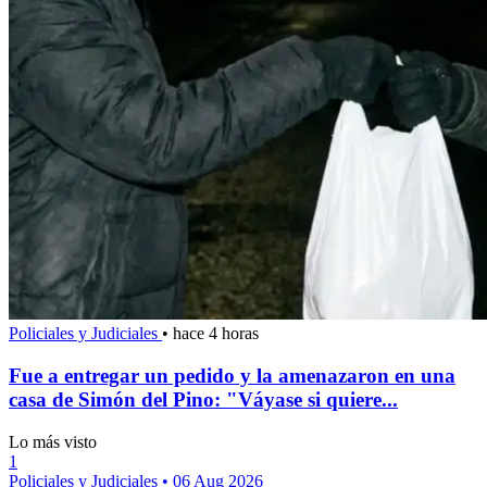
Policiales y Judiciales
•
hace 4 horas
Fue a entregar un pedido y la amenazaron en una
casa de Simón del Pino: "Váyase si quiere...
Lo más visto
1
Policiales y Judiciales
•
06 Aug 2026