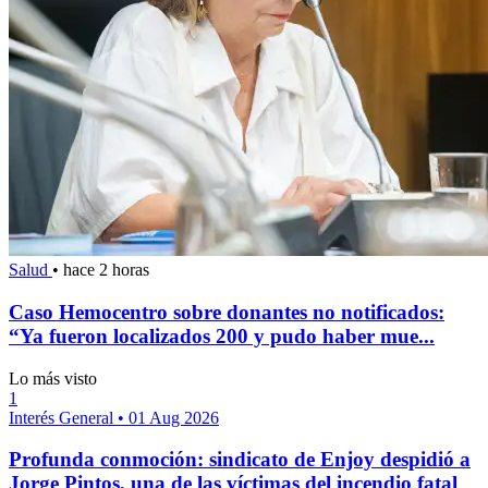
Salud
•
hace 2 horas
Caso Hemocentro sobre donantes no notificados:
“Ya fueron localizados 200 y pudo haber mue...
Lo más visto
1
Interés General
•
01 Aug 2026
Profunda conmoción: sindicato de Enjoy despidió a
Jorge Pintos, una de las víctimas del incendio fatal