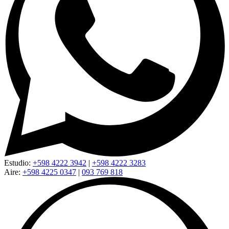
Estudio:
+598 4222 3942
|
+598 4222 3283
Aire:
+598 4225 0347
|
093 769 818