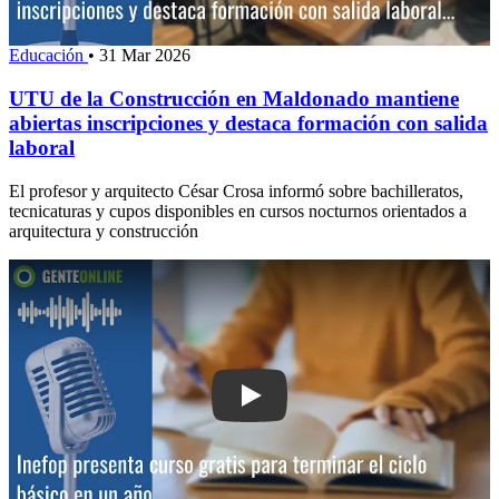
Educación
•
31 Mar 2026
UTU de la Construcción en Maldonado mantiene
abiertas inscripciones y destaca formación con salida
laboral
El profesor y arquitecto César Crosa informó sobre bachilleratos,
tecnicaturas y cupos disponibles en cursos nocturnos orientados a
arquitectura y construcción
Play: Inefop presenta curso gratis para