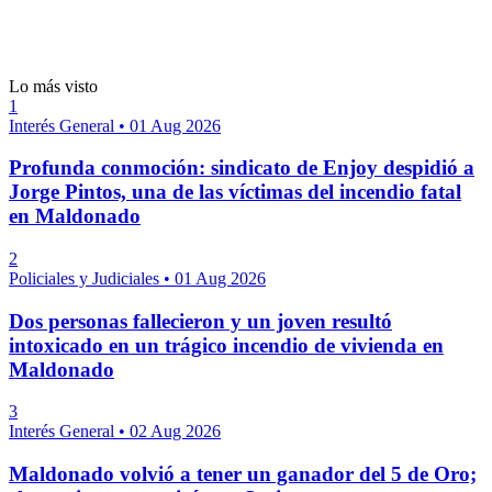
Lo más visto
1
Interés General
•
01 Aug 2026
Profunda conmoción: sindicato de Enjoy despidió a
Jorge Pintos, una de las víctimas del incendio fatal
en Maldonado
2
Policiales y Judiciales
•
01 Aug 2026
Dos personas fallecieron y un joven resultó
intoxicado en un trágico incendio de vivienda en
Maldonado
3
Interés General
•
02 Aug 2026
Maldonado volvió a tener un ganador del 5 de Oro;