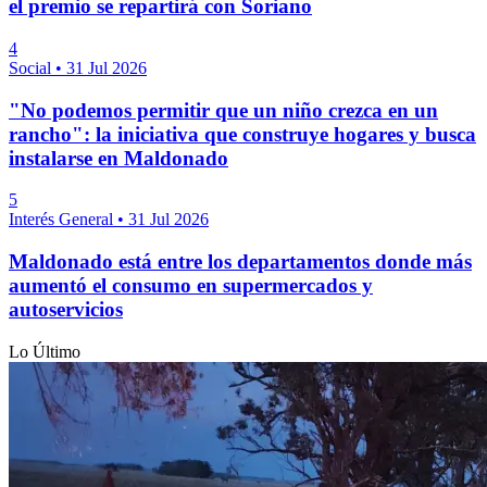
el premio se repartirá con Soriano
4
Social
•
31 Jul 2026
"No podemos permitir que un niño crezca en un
rancho": la iniciativa que construye hogares y busca
instalarse en Maldonado
5
Interés General
•
31 Jul 2026
Maldonado está entre los departamentos donde más
aumentó el consumo en supermercados y
autoservicios
Lo Último