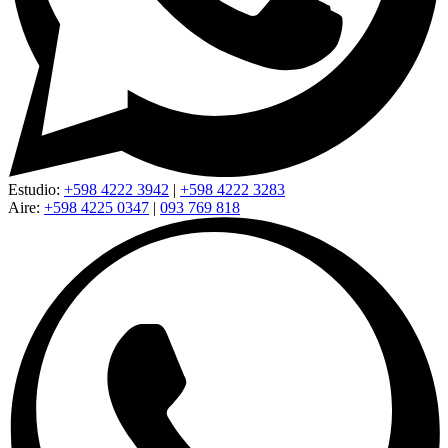
Estudio:
+598 4222 3942
|
+598 4222 3283
Aire:
+598 4225 0347
|
093 769 818