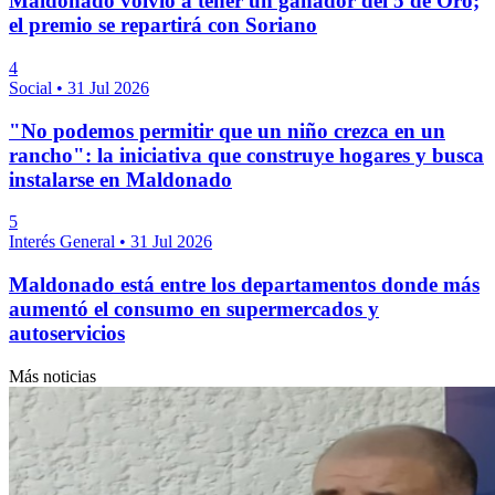
Maldonado volvió a tener un ganador del 5 de Oro;
el premio se repartirá con Soriano
4
Social
•
31 Jul 2026
"No podemos permitir que un niño crezca en un
rancho": la iniciativa que construye hogares y busca
instalarse en Maldonado
5
Interés General
•
31 Jul 2026
Maldonado está entre los departamentos donde más
aumentó el consumo en supermercados y
autoservicios
Más noticias