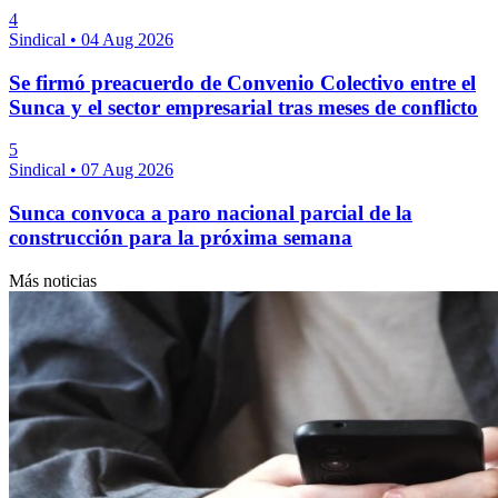
4
Sindical
•
04 Aug 2026
Se firmó preacuerdo de Convenio Colectivo entre el
Sunca y el sector empresarial tras meses de conflicto
5
Sindical
•
07 Aug 2026
Sunca convoca a paro nacional parcial de la
construcción para la próxima semana
Más noticias