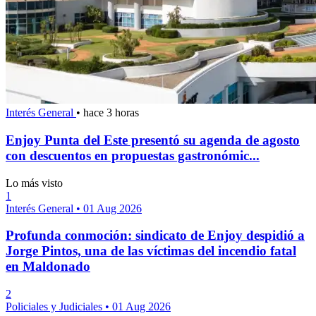
Interés General
•
hace 3 horas
Enjoy Punta del Este presentó su agenda de agosto
con descuentos en propuestas gastronómic...
Lo más visto
1
Interés General
•
01 Aug 2026
Profunda conmoción: sindicato de Enjoy despidió a
Jorge Pintos, una de las víctimas del incendio fatal
en Maldonado
2
Policiales y Judiciales
•
01 Aug 2026