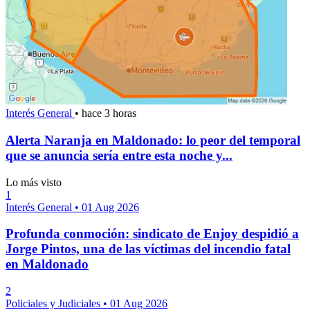
Interés General
•
hace 3 horas
Alerta Naranja en Maldonado: lo peor del temporal
que se anuncia sería entre esta noche y...
Lo más visto
1
Interés General
•
01 Aug 2026
Profunda conmoción: sindicato de Enjoy despidió a
Jorge Pintos, una de las víctimas del incendio fatal
en Maldonado
2
Policiales y Judiciales
•
01 Aug 2026