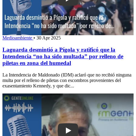
Play: Laguarda desmintió a Pígola y ra
Medioambiente
•
30 Apr 2025
Laguarda desmintió a Pígola y ratificó que la
Intendencia “no ha sido multada” por relleno de
piletas en zona del humedal
La Intendencia de Maldonado (IDM) aclaró que no recibió ninguna
multa por el relleno de piletas con escombros provenientes del
exasentamiento Kennedy, y que dic...
Play: “Para gobernar hay que leer todo”