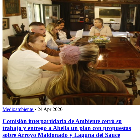
Medioambiente
•
24 Apr 2026
Comisión interpartidaria de Ambiente cerró su
trabajo y entregó a Abella un plan con propuestas
sobre Arroyo Maldonado y Laguna del Sauce