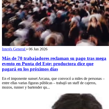
Interés General
•
06 Jan 2026
Más de 70 trabajadores reclaman su pago tras mega
evento en Punta del Este; productora dice que
pagará en los próximos días
En el imponente sunset Arcana, que convocó a miles de personas –
entre ellas varias figuras públicas – trabajó un staff de cajeros,
mozos, runner y bartender qu...