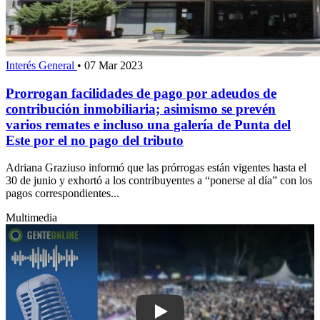
Interés General
•
07 Mar 2023
Prorrogan facilidades de pago por adeudos de
contribución inmobiliaria; asimismo se prevén
varios remates e incluso una galería de Punta del
Este por el no pago del tributo
Adriana Graziuso informó que las prórrogas están vigentes hasta el
30 de junio y exhortó a los contribuyentes a “ponerse al día” con los
pagos correspondientes...
Multimedia
Play: “En los mega eventos invertimos 