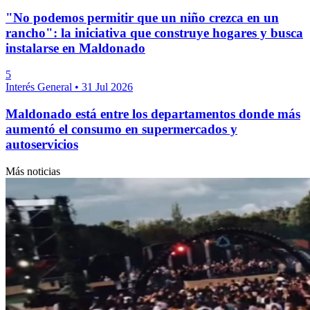
"No podemos permitir que un niño crezca en un
rancho": la iniciativa que construye hogares y busca
instalarse en Maldonado
5
Interés General
•
31 Jul 2026
Maldonado está entre los departamentos donde más
aumentó el consumo en supermercados y
autoservicios
Más noticias