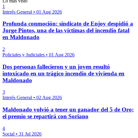
Lo más visto
1
Interés General
•
01 Aug 2026
Profunda conmoción: sindicato de Enjoy despidió a
Jorge Pintos, una de las víctimas del incendio fatal
en Maldonado
2
Policiales y Judiciales
•
01 Aug 2026
Dos personas fallecieron y un joven resultó
intoxicado en un trágico incendio de vivienda en
Maldonado
3
Interés General
•
02 Aug 2026
Maldonado volvió a tener un ganador del 5 de Oro;
el premio se repartirá con Soriano
4
Social
•
31 Jul 2026