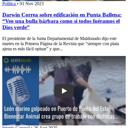
Política
•
01 Nov 2023
Darwin Correa sobre edificación en Punta Ballena:
“Veo una bulla bárbara como si todos fuéramos el
Dios verde”
El presidente de la Junta Departamental de Maldonado dijo este
martes en la Primera Página de la Revista que “siempre con plata
ajena es más fácil opinar” y que...
Play: León marino golpeado en Puerto 
Interés General
•
26 Aug 2025