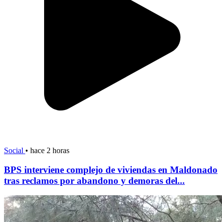
Social
•
hace 2 horas
BPS interviene complejo de viviendas en Maldonado
tras reclamos por abandono y demoras del...