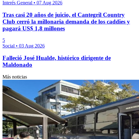
Interés General
•
07 Aug 2026
Tras casi 20 años de juicio, el Cantegril Country
Club cerró la millonaria demanda de los caddies y
pagará US$ 1,8 millones
5
Social
•
03 Aug 2026
Falleció José Hualde, histórico dirigente de
Maldonado
Más noticias