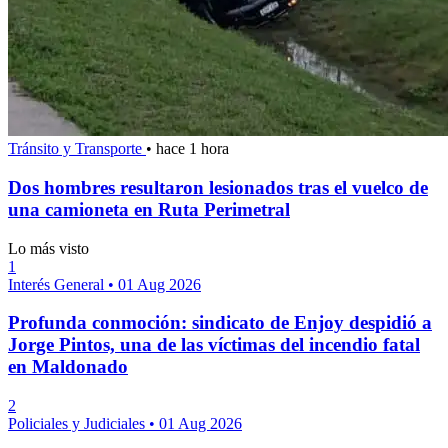
Tránsito y Transporte
•
hace 1 hora
Dos hombres resultaron lesionados tras el vuelco de
una camioneta en Ruta Perimetral
Lo más visto
1
Interés General
•
01 Aug 2026
Profunda conmoción: sindicato de Enjoy despidió a
Jorge Pintos, una de las víctimas del incendio fatal
en Maldonado
2
Policiales y Judiciales
•
01 Aug 2026