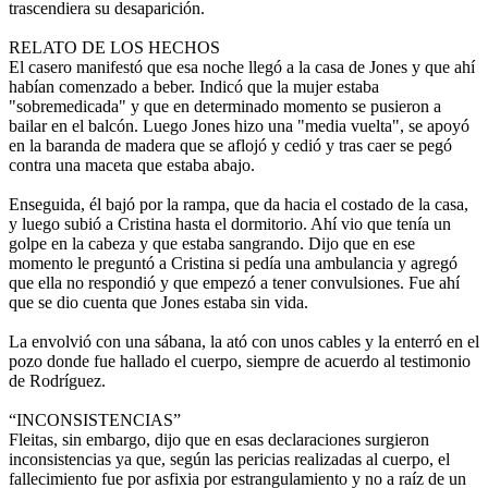
trascendiera su desaparición.
RELATO DE LOS HECHOS
El casero manifestó que esa noche llegó a la casa de Jones y que ahí
habían comenzado a beber. Indicó que la mujer estaba
"sobremedicada" y que en determinado momento se pusieron a
bailar en el balcón. Luego Jones hizo una "media vuelta", se apoyó
en la baranda de madera que se aflojó y cedió y tras caer se pegó
contra una maceta que estaba abajo.
Enseguida, él bajó por la rampa, que da hacia el costado de la casa,
y luego subió a Cristina hasta el dormitorio. Ahí vio que tenía un
golpe en la cabeza y que estaba sangrando. Dijo que en ese
momento le preguntó a Cristina si pedía una ambulancia y agregó
que ella no respondió y que empezó a tener convulsiones. Fue ahí
que se dio cuenta que Jones estaba sin vida.
La envolvió con una sábana, la ató con unos cables y la enterró en el
pozo donde fue hallado el cuerpo, siempre de acuerdo al testimonio
de Rodríguez.
“INCONSISTENCIAS”
Fleitas, sin embargo, dijo que en esas declaraciones surgieron
inconsistencias ya que, según las pericias realizadas al cuerpo, el
fallecimiento fue por asfixia por estrangulamiento y no a raíz de un