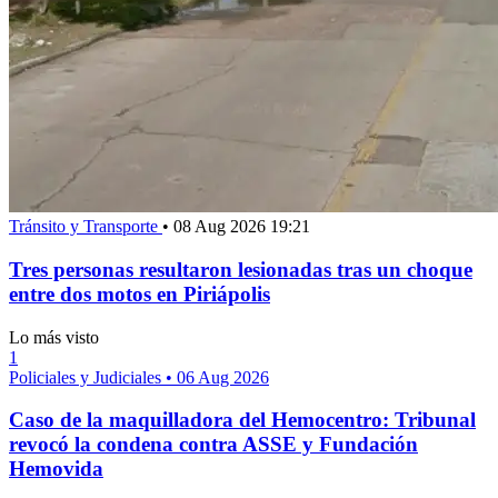
Tránsito y Transporte
•
08 Aug 2026 19:21
Tres personas resultaron lesionadas tras un choque
entre dos motos en Piriápolis
Lo más visto
1
Policiales y Judiciales
•
06 Aug 2026
Caso de la maquilladora del Hemocentro: Tribunal
revocó la condena contra ASSE y Fundación
Hemovida