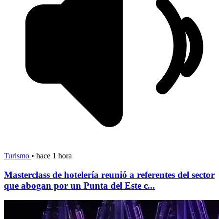
Turismo
•
hace 1 hora
Masterclass de hotelería reunió a referentes del sector
que abogan por un Punta del Este c...