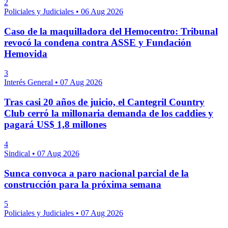
2
Policiales y Judiciales
•
06 Aug 2026
Caso de la maquilladora del Hemocentro: Tribunal
revocó la condena contra ASSE y Fundación
Hemovida
3
Interés General
•
07 Aug 2026
Tras casi 20 años de juicio, el Cantegril Country
Club cerró la millonaria demanda de los caddies y
pagará US$ 1,8 millones
4
Sindical
•
07 Aug 2026
Sunca convoca a paro nacional parcial de la
construcción para la próxima semana
5
Policiales y Judiciales
•
07 Aug 2026