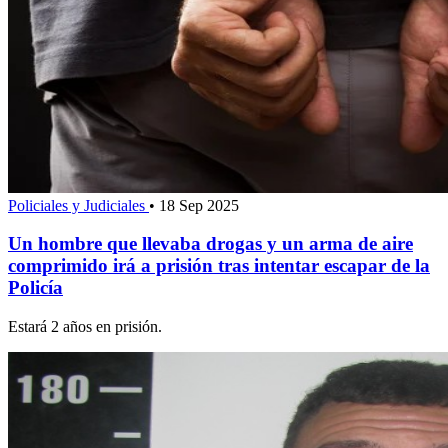
Policiales y Judiciales
•
18 Sep 2025
Un hombre que llevaba drogas y un arma de aire
comprimido irá a prisión tras intentar escapar de la
Policía
Estará 2 años en prisión.