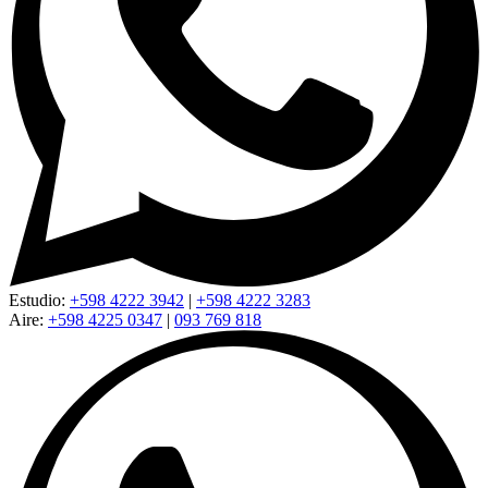
Estudio:
+598 4222 3942
|
+598 4222 3283
Aire:
+598 4225 0347
|
093 769 818