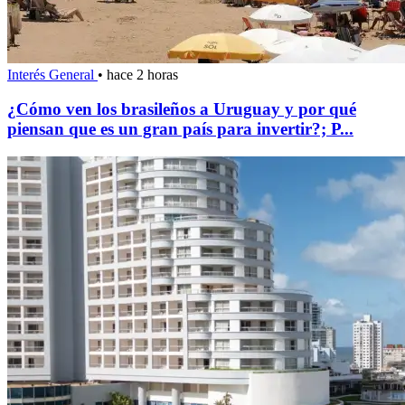
Interés General
•
hace 2 horas
¿Cómo ven los brasileños a Uruguay y por qué
piensan que es un gran país para invertir?; P...