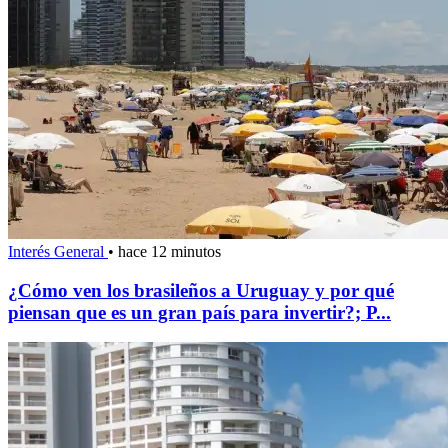
Interés General
•
hace 12 minutos
¿Cómo ven los brasileños a Uruguay y por qué
piensan que es un gran país para invertir?; P...