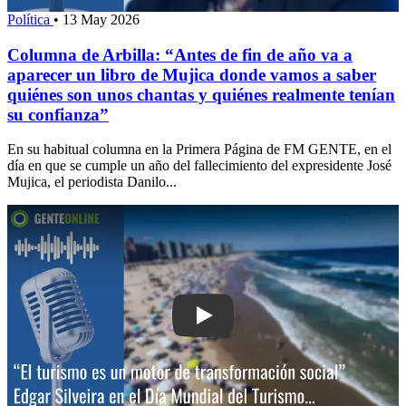
Política
•
13 May 2026
Columna de Arbilla: “Antes de fin de año va a
aparecer un libro de Mujica donde vamos a saber
quiénes son unos chantas y quiénes realmente tenían
su confianza”
En su habitual columna en la Primera Página de FM GENTE, en el
día en que se cumple un año del fallecimiento del expresidente José
Mujica, el periodista Danilo...
Play: “El turismo es un motor de trans