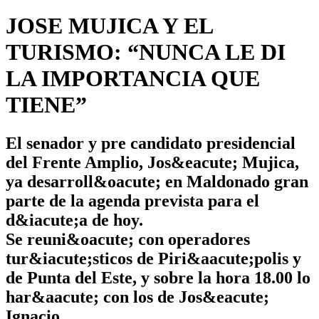
JOSE MUJICA Y EL
TURISMO: “NUNCA LE DI
LA IMPORTANCIA QUE
TIENE”
El senador y pre candidato presidencial
del Frente Amplio, Jos&eacute; Mujica,
ya desarroll&oacute; en Maldonado gran
parte de la agenda prevista para el
d&iacute;a de hoy.
Se reuni&oacute; con operadores
tur&iacute;sticos de Piri&aacute;polis y
de Punta del Este, y sobre la hora 18.00 lo
har&aacute; con los de Jos&eacute;
Ignacio.