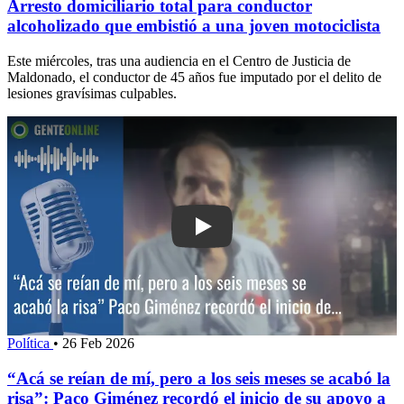
Arresto domiciliario total para conductor
alcoholizado que embistió a una joven motociclista
Este miércoles, tras una audiencia en el Centro de Justicia de
Maldonado, el conductor de 45 años fue imputado por el delito de
lesiones gravísimas culpables.
Play: “Acá se reían de mí, pero a los
Política
•
26 Feb 2026
“Acá se reían de mí, pero a los seis meses se acabó la
risa”: Paco Giménez recordó el inicio de su apoyo a