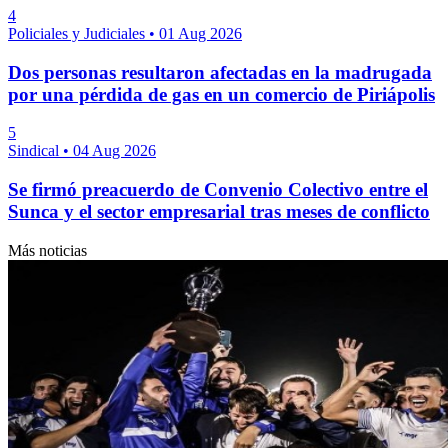
4
Policiales y Judiciales
•
01 Aug 2026
Dos personas resultaron afectadas en la madrugada
por una pérdida de gas en un comercio de Piriápolis
5
Sindical
•
04 Aug 2026
Se firmó preacuerdo de Convenio Colectivo entre el
Sunca y el sector empresarial tras meses de conflicto
Más noticias