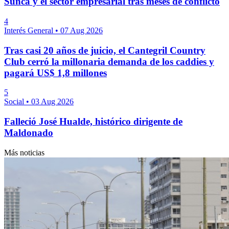
Sunca y el sector empresarial tras meses de conflicto
4
Interés General
•
07 Aug 2026
Tras casi 20 años de juicio, el Cantegril Country
Club cerró la millonaria demanda de los caddies y
pagará US$ 1,8 millones
5
Social
•
03 Aug 2026
Falleció José Hualde, histórico dirigente de
Maldonado
Más noticias