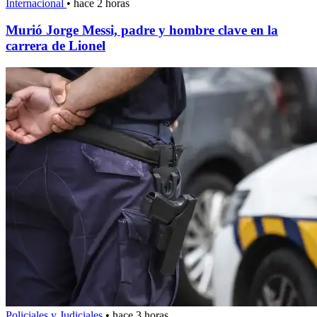
Internacional
•
hace 2 horas
Murió Jorge Messi, padre y hombre clave en la
carrera de Lionel
Policiales y Judiciales
•
hace 3 horas