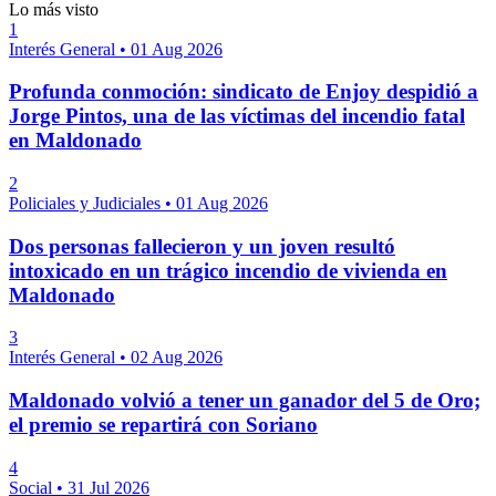
Lo más visto
1
Interés General
•
01 Aug 2026
Profunda conmoción: sindicato de Enjoy despidió a
Jorge Pintos, una de las víctimas del incendio fatal
en Maldonado
2
Policiales y Judiciales
•
01 Aug 2026
Dos personas fallecieron y un joven resultó
intoxicado en un trágico incendio de vivienda en
Maldonado
3
Interés General
•
02 Aug 2026
Maldonado volvió a tener un ganador del 5 de Oro;
el premio se repartirá con Soriano
4
Social
•
31 Jul 2026