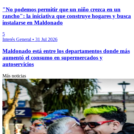
"No podemos permitir que un niño crezca en un
rancho": la iniciativa que construye hogares y busca
instalarse en Maldonado
5
Interés General
•
31 Jul 2026
Maldonado está entre los departamentos donde más
aumentó el consumo en supermercados y
autoservicios
Más noticias