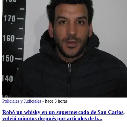
Policiales y Judiciales
•
hace 3 horas
Robó un whisky en un supermercado de San Carlos,
volvió minutos después por artículos de h...