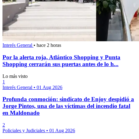
Interés General
•
hace 2 horas
Por la alerta roja, Atlántico Shopping y Punta
Shopping cerrarán sus puertas antes de lo h...
Lo más visto
1
Interés General
•
01 Aug 2026
Profunda conmoción: sindicato de Enjoy despidió a
Jorge Pintos, una de las víctimas del incendio fatal
en Maldonado
2
Policiales y Judiciales
•
01 Aug 2026