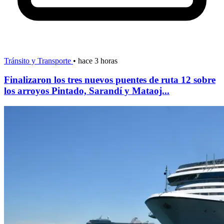
Tránsito y Transporte
•
hace 3 horas
Finalizaron los tres nuevos puentes de ruta 12 sobre
los arroyos Pintado, Sarandí y Mataoj...