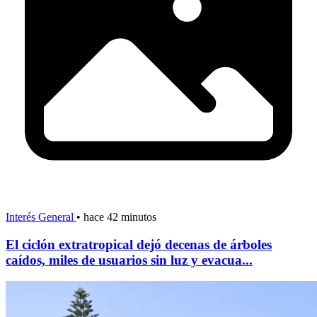
Interés General
•
hace 42 minutos
El ciclón extratropical dejó decenas de árboles
caídos, miles de usuarios sin luz y evacua...