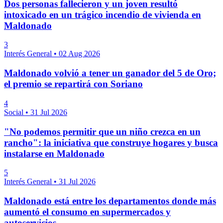
Dos personas fallecieron y un joven resultó
intoxicado en un trágico incendio de vivienda en
Maldonado
3
Interés General
•
02 Aug 2026
Maldonado volvió a tener un ganador del 5 de Oro;
el premio se repartirá con Soriano
4
Social
•
31 Jul 2026
"No podemos permitir que un niño crezca en un
rancho": la iniciativa que construye hogares y busca
instalarse en Maldonado
5
Interés General
•
31 Jul 2026
Maldonado está entre los departamentos donde más
aumentó el consumo en supermercados y
autoservicios