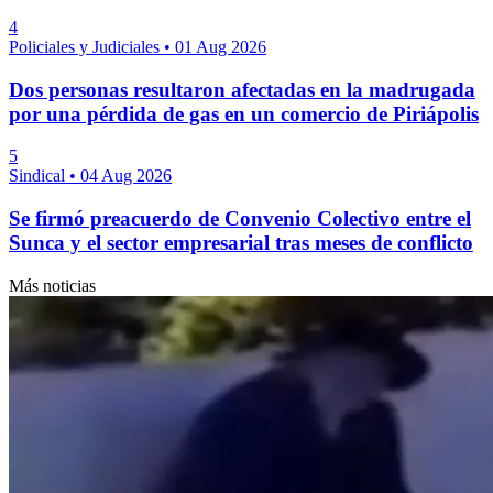
4
Policiales y Judiciales
•
01 Aug 2026
Dos personas resultaron afectadas en la madrugada
por una pérdida de gas en un comercio de Piriápolis
5
Sindical
•
04 Aug 2026
Se firmó preacuerdo de Convenio Colectivo entre el
Sunca y el sector empresarial tras meses de conflicto
Más noticias