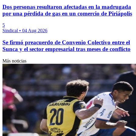
Dos personas resultaron afectadas en la madrugada
por una pérdida de gas en un comercio de Piriápolis
5
Sindical
•
04 Aug 2026
Se firmó preacuerdo de Convenio Colectivo entre el
Sunca y el sector empresarial tras meses de conflicto
Más noticias