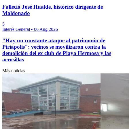
Falleció José Hualde, histórico dirigente de
Maldonado
5
Interés General
•
06 Aug 2026
"Hay un constante ataque al patrimonio de
Piriápolis": vecinos se movilizaron contra la
demolición del ex club de Playa Hermosa y las
aerosillas
Más noticias