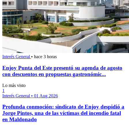
Interés General
•
hace 3 horas
Enjoy Punta del Este presentó su agenda de agosto
con descuentos en propuestas gastronómic...
Lo más visto
1
Interés General
•
01 Aug 2026
Profunda conmoción: sindicato de Enjoy despidió a
Jorge Pintos, una de las víctimas del incendio fatal
en Maldonado