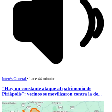
Interés General
•
hace 44 minutos
"Hay un constante ataque al patrimonio de
Piriápolis": vecinos se movilizaron contra la de...