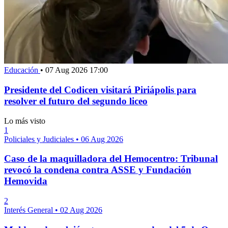
Educación
•
07 Aug 2026 17:00
Presidente del Codicen visitará Piriápolis para
resolver el futuro del segundo liceo
Lo más visto
1
Policiales y Judiciales
•
06 Aug 2026
Caso de la maquilladora del Hemocentro: Tribunal
revocó la condena contra ASSE y Fundación
Hemovida
2
Interés General
•
02 Aug 2026