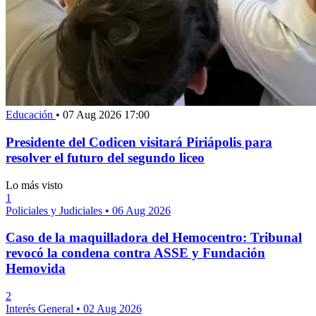
Educación
•
07 Aug 2026 17:00
Presidente del Codicen visitará Piriápolis para
resolver el futuro del segundo liceo
Lo más visto
1
Policiales y Judiciales
•
06 Aug 2026
Caso de la maquilladora del Hemocentro: Tribunal
revocó la condena contra ASSE y Fundación
Hemovida
2
Interés General
•
02 Aug 2026