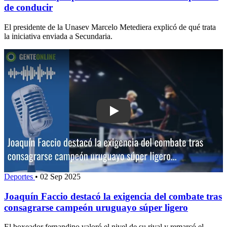
de conducir
El presidente de la Unasev Marcelo Metediera explicó de qué trata
la iniciativa enviada a Secundaria.
Play: Joaquín Faccio destacó la exige
Deportes
•
02 Sep 2025
Joaquín Faccio destacó la exigencia del combate tras
consagrarse campeón uruguayo súper ligero
El boxeador fernandino valoró el nivel de su rival y remarcó el