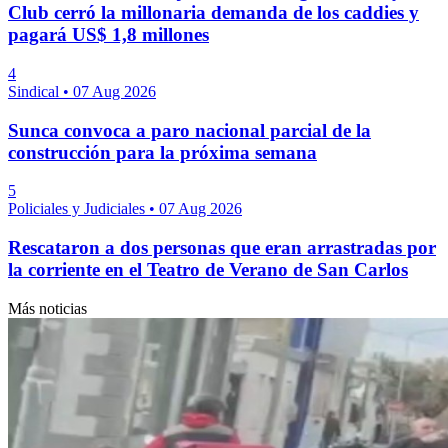
Club cerró la millonaria demanda de los caddies y
pagará US$ 1,8 millones
4
Sindical
•
07 Aug 2026
Sunca convoca a paro nacional parcial de la
construcción para la próxima semana
5
Policiales y Judiciales
•
07 Aug 2026
Rescataron a dos personas que eran arrastradas por
la corriente en el Teatro de Verano de San Carlos
Más noticias